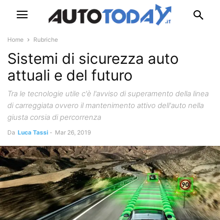
Home
Rubriche
Sistemi di sicurezza auto
attuali e del futuro
Tra le tecnologie utile c'è l'avviso di superamento della linea
di carreggiata ovvero il mantenimento attivo dell'auto nella
giusta corsia di percorrenza
Da
Luca Tassi
-
Mar 26, 2019