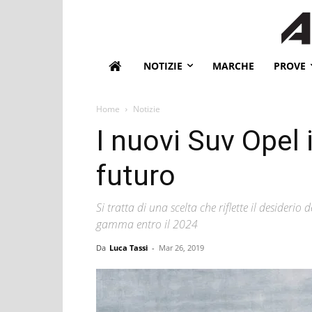
NOTIZIE
MARCHE
PROVE
Home
Notizie
I nuovi Suv Opel i
futuro
Si tratta di una scelta che riflette il desiderio 
gamma entro il 2024
Da
Luca Tassi
-
Mar 26, 2019