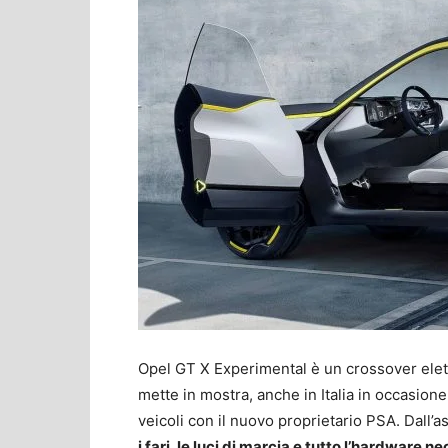
Opel GT X Experimental è un crossover elett
mette in mostra, anche in Italia in occasion
veicoli con il nuovo proprietario PSA. Dall’
i fari, le luci di marcia e tutto l’hardware n