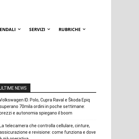
IENDALI
SERVIZI
RUBRICHE
ULTIME NEWS
Volkswagen ID. Polo, Cupra Raval e Škoda Epiq
superano 70mila ordini in poche settimane:
prezzi e autonomia spiegano il boom
La telecamera che controlla cellulare, cinture,
assicurazione e revisione: come funziona e dove
è già operativa