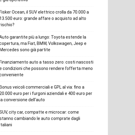
Fisker Ocean, il SUV elettrico crolla da 70.000 a
13.500 euro: grande affare o acquisto ad alto
rischio?
Auto garantite più a lungo: Toyota estende la
copertura, ma Fiat, BMW, Volkswagen, Jeep e
Mercedes sono già partite
Finanziamento auto a tasso zero: costi nascosti
e condizioni che possono rendere l’offerta meno
conveniente
Bonus veicoli commerciali e GPL al via: fino a
20.000 euro per i furgoni aziendali e 400 euro per
la conversione dell’auto
SUV, city car, compatte e microcar: come
stanno cambiando le auto comprate dagli
italiani