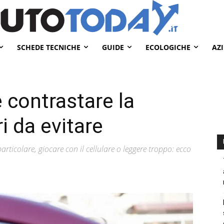
SCHEDE TECNICHE
GUIDE
ECOLOGICHE
AZ
 contrastare la
i da evitare
articolare, giocare con il cellulare o leggere troppo: ecco