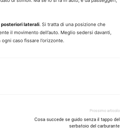
rdato di stimoli. Ma se lo si fa in auto, e da passeggeri,
 posteriori laterali
. Si tratta di una posizione che
nte il movimento dell’auto. Meglio sedersi davanti,
 ogni caso fissare l’orizzonte.
Prossimo articolo
Cosa succede se guido senza il tappo del
serbatoio del carburante