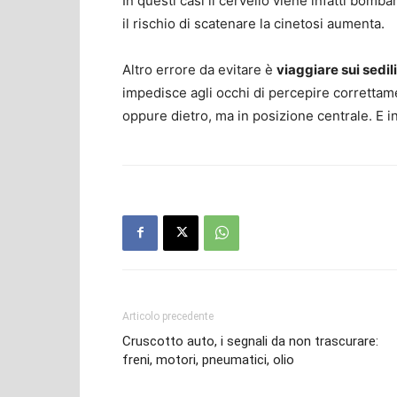
In questi casi il cervello viene infatti bomba
il rischio di scatenare la cinetosi aumenta.
Altro errore da evitare è
viaggiare sui sedili
impedisce agli occhi di percepire correttame
oppure dietro, ma in posizione centrale. E in
Articolo precedente
Cruscotto auto, i segnali da non trascurare:
freni, motori, pneumatici, olio