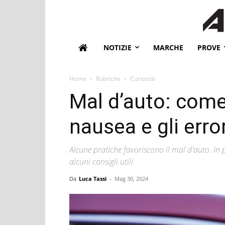
NOTIZIE
MARCHE
PROVE
Home
Rubriche
Curiosità
Mal d’auto: come
nausea e gli error
Alcune pratiche favoriscono il mal d'auto. In p
alcuni consigli utili
Da
Luca Tassi
-
Mag 30, 2024