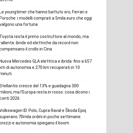
Le youngtimer che hanno battuto oro, Ferrari e
Porsche: i modelli comprati a 5mila euro che oggi
valgono una fortuna
Toyota resta il primo costruttore al mondo, ma
rallenta: ibride ed elettriche da record non
compensano il crollo in Cina
Nuova Mercedes GLA elettrica e ibrida: fino a 657
km di autonomia e 270 km recuperati in 10
minuti
Stellantis cresce del 13% e guadagna 300
milioni, ma l’Europa resta in rosso: cosa dicono i
conti 2026
Volkswagen ID. Polo, Cupra Raval e Škoda Epiq
superano 70mila ordini in poche settimane:
prezzi e autonomia spiegano il boom