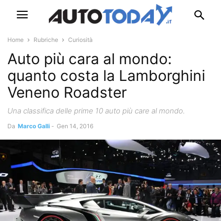
Home
Rubriche
Curiosità
Auto più cara al mondo:
quanto costa la Lamborghini
Veneno Roadster
Una classifica delle prime 10 auto più care al mondo.
Da
Marco Galli
-
Gen 14, 2016