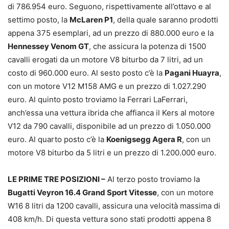
di 786.954 euro. Seguono, rispettivamente all’ottavo e al
settimo posto, la
McLaren P1
, della quale saranno prodotti
appena 375 esemplari, ad un prezzo di 880.000 euro e la
Hennessey Venom GT
, che assicura la potenza di 1500
cavalli erogati da un motore V8 biturbo da 7 litri, ad un
costo di 960.000 euro. Al sesto posto c’è la
Pagani Huayra
,
con un motore V12 M158 AMG e un prezzo di 1.027.290
euro. Al quinto posto troviamo la Ferrari LaFerrari,
anch’essa una vettura ibrida che affianca il Kers al motore
V12 da 790 cavalli, disponibile ad un prezzo di 1.050.000
euro. Al quarto posto c’è la
Koenigsegg Agera R
, con un
motore V8 biturbo da 5 litri e un prezzo di 1.200.000 euro.
LE PRIME TRE POSIZIONI –
Al terzo posto troviamo la
Bugatti Veyron 16.4 Grand Sport Vitesse
, con un motore
W16 8 litri da 1200 cavalli, assicura una velocità massima di
408 km/h. Di questa vettura sono stati prodotti appena 8