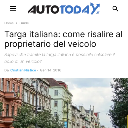
Home
Guide
Targa italiana: come risalire al
proprietario del veicolo
Sapevi che tramite la targa italiana è possibile calcolare il
bollo di un veicolo?
Da
Cristian Nisticò
-
Gen 14, 2016