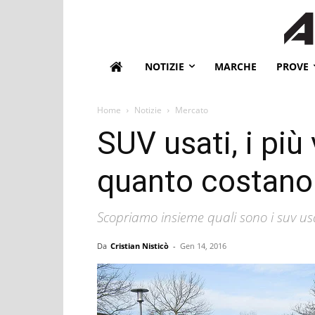
NOTIZIE
MARCHE
PROVE
Home
Notizie
Mercato
SUV usati, i più 
quanto costano
Scopriamo insieme quali sono i suv usa
Da
Cristian Nisticò
-
Gen 14, 2016