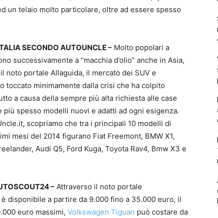
d un telaio molto particolare, oltre ad essere spesso
IN ITALIA SECONDO AUTOUNCLE –
Molto popolari a
dono successivamente a “macchia d’olio” anche in Asia,
 il noto portale Allaguida, il mercato dei SUV e
o toccato minimamente dalla crisi che ha colpito
utto a causa della sempre più alta richiesta alle case
e più spesso modelli nuovi e adatti ad ogni esigenza.
ncle.it, scopriamo che tra i principali 10 modelli di
timi mesi del 2014 figurano Fiat Freemont, BMW X1,
eelander, Audi Q5, Ford Kuga, Toyota Rav4, Bmw X3 e
 AUTOSCOUT24 –
Attraverso il noto portale
t
è disponibile a partire da 9.000 fino a 35.000 euro, il
70.000 euro massimi,
Volkswagen Tiguan
può costare da