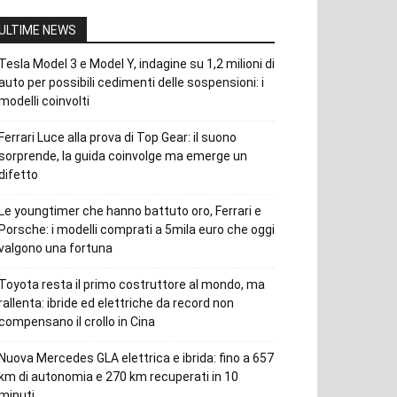
ULTIME NEWS
Tesla Model 3 e Model Y, indagine su 1,2 milioni di
auto per possibili cedimenti delle sospensioni: i
modelli coinvolti
Ferrari Luce alla prova di Top Gear: il suono
sorprende, la guida coinvolge ma emerge un
difetto
Le youngtimer che hanno battuto oro, Ferrari e
Porsche: i modelli comprati a 5mila euro che oggi
valgono una fortuna
Toyota resta il primo costruttore al mondo, ma
rallenta: ibride ed elettriche da record non
compensano il crollo in Cina
Nuova Mercedes GLA elettrica e ibrida: fino a 657
km di autonomia e 270 km recuperati in 10
minuti