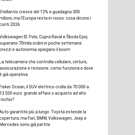
Stellantis cresce del 13% e guadagna 300
milioni, ma l’Europa resta in rosso: cosa dicono i
conti 2026
Volkswagen ID. Polo, Cupra Raval e Škoda Epiq
superano 70mila ordini in poche settimane:
prezzi e autonomia spiegano il boom
La telecamera che controlla cellulare, cinture,
assicurazione e revisione: come funziona e dove
è già operativa
Fisker Ocean, il SUV elettrico crolla da 70.000 a
13.500 euro: grande affare o acquisto ad alto
rischio?
Auto garantite più a lungo: Toyota estende la
copertura, ma Fiat, BMW, Volkswagen, Jeep e
Mercedes sono già partite