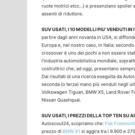
ruote motrici etcc…) e presenziano spoiler e
assenti di riduttore.
SUV USATI, I 10 MODELLI PIU’ VENDUTI 
partire dagli anni novanta in USA, si diffon
Europa e, nel nostro caso, in Italia: secondo
crossover è uno dei pochi a non essere stat
l’industria automobilistica mondiale, sopratt
costruttrici che, ad oggi, presentano sempr
Dai risultati di una ricerca eseguita da AutoU
seconda (o terza) mano più venduti negli ul
Volkswagen Tiguan, BMW X5, Land Rover Fr
Nissan Quashquai.
SUV USATI, I PREZZI DELLA TOP TEN SU
Autoscout24, scopriamo che:
Fiat Freemon
prezzo di
BMW X1
si aggira tra i 9.900 e 2