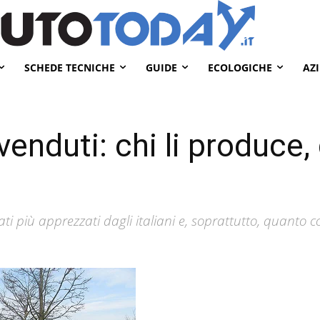
SCHEDE TECNICHE
GUIDE
ECOLOGICHE
AZ
venduti: chi li produce,
ti più apprezzati dagli italiani e, soprattutto, quanto 