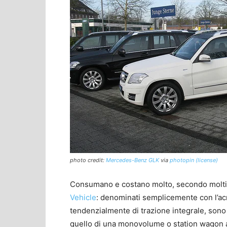
photo credit:
Mercedes-Benz GLK
via
photopin
(license)
Consumano e costano molto, secondo molti au
Vehicle
: denominati semplicemente con l’acro
tendenzialmente di trazione integrale, sono
quello di una monovolume o station wagon adi