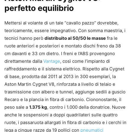
perfetto equilibrio
Mettersi al volante di un tale “cavallo pazzo” dovrebbe,
teoricamente, essere impegnativo. Con somma maestria, i
tecnici hanno però
distribuito al 50/50 le masse
fra le
ruote anteriori e posteriori e montato dischi freno da 38
cm davanti e 33 cm dietro. I freni e l’ABS provengono
direttamente dalla
Vantage
, così come l’impianto di
raffreddamento e il sistema elettrico. Rispetto alla Cygnet
di base, prodotta dal 2011 al 2013 in 300 esemplari, la
Aston Martin Cygnet V8, rinforzata a livello di telaio e
trasmissione con albero e tunnel, aggiunge sedili a guscio
Recaro e la plancia in fibra di carbonio. Ciononostante, il
peso sale a
1.375 kg
, contro i 1.000 della donatrice. Nuove
anche le sospensioni a doppi quadrilateri sulle quattro
ruote, i passaruota allargati in fibra di carbonio e i cerchi in
lega a cinque razze da 19 pollici con
pneumatici