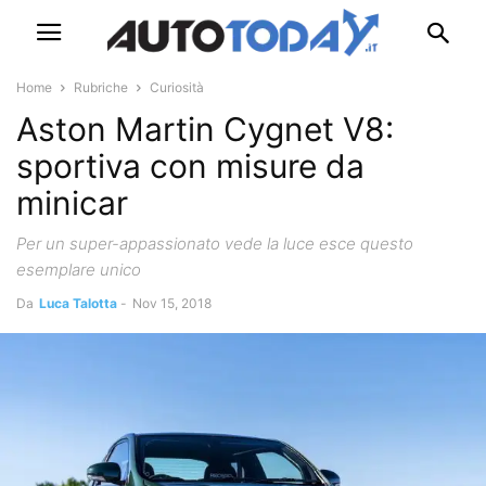
Home
Rubriche
Curiosità
Aston Martin Cygnet V8:
sportiva con misure da
minicar
Per un super-appassionato vede la luce esce questo
esemplare unico
Da
Luca Talotta
-
Nov 15, 2018