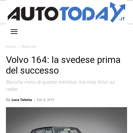
Home
Rubriche
Volvo 164: la svedese prima
del successo
Raccolse meno di quanto meritava, ma mise Volvo sui
radar
Da
Luca Talotta
-
Feb 8, 2019