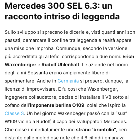
Mercedes 300 SEL 6.3: un
racconto intriso di leggenda
Sullo sviluppo si sprecano le dicerie e, visti quanti anni son
passati, demarcare il confine tra leggenda e realtà appare
una missione improba. Comunque, secondo la versione
più accreditata gli artefici corrispondono a due nomi:
Erich
Waxenberger
e
Rudolf Uhlenhalt
. Le aziende nel boom
degli anni Sessanta erano ampiamente libere di
sperimentare. Anche in
Germania
si presero, dunque, la
licenza di improvvisare. E fu così che Waxenberger,
ingegnere collaudatore, decise di installare il V8 sotto al
cofano dell’
imponente berlina Q109
, colei che ispirò la
Classe S
. Un bel giorno Waxenbeger passò con la “sua”
W109 vicino a Rudolf, il capo dei sviluppatori Mercedes.
Che colse immediatamente uno
strano “brontolio”
, ben
distante dalle melodiose note che il 6 cilindri emanava.