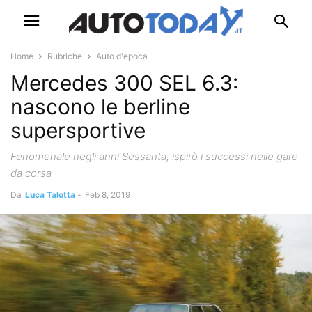
Home
Rubriche
Auto d'epoca
Mercedes 300 SEL 6.3:
nascono le berline
supersportive
Fenomenale negli anni Sessanta, ispirò i successi nelle gare
da corsa
Da
Luca Talotta
-
Feb 8, 2019