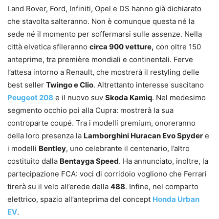
Land Rover, Ford, Infiniti, Opel e DS hanno già dichiarato
che stavolta salteranno. Non è comunque questa né la
sede né il momento per soffermarsi sulle assenze. Nella
città elvetica sfileranno
circa 900 vetture,
con oltre 150
anteprime, tra première mondiali e continentali. Ferve
l’attesa intorno a Renault, che mostrerà il restyling delle
best seller
Twingo e Clio
. Altrettanto interesse suscitano
Peugeot 208
e il nuovo suv
Skoda Kamiq
. Nel medesimo
segmento occhio poi alla Cupra: mostrerà la sua
controparte coupé. Tra i modelli premium, onoreranno
della loro presenza la
Lamborghini Huracan Evo Spyder
e
i modelli
Bentley
, uno celebrante il centenario, l’altro
costituito dalla
Bentayga Speed
. Ha annunciato, inoltre, la
partecipazione FCA: voci di corridoio vogliono che Ferrari
tirerà su il velo all’erede della
488
. Infine, nel comparto
elettrico, spazio all’anteprima del concept
Honda Urban
EV
.