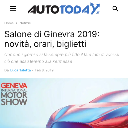
Home
Notizie
Salone di Ginevra 2019:
novità, orari, biglietti
Corrono i giorni e si fa sempre più fitto il tam tam di voci su
ciò che assisteremo alla kermesse
Da
Luca Talotta
-
Feb 8, 2019