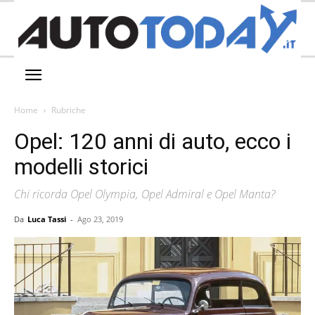
Home
Rubriche
Opel: 120 anni di auto, ecco i
modelli storici
Chi ricorda Opel Olympia, Opel Admiral e Opel Manta?
Da
Luca Tassi
-
Ago 23, 2019