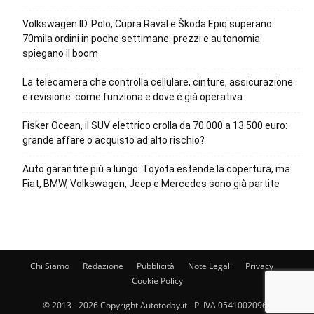
Volkswagen ID. Polo, Cupra Raval e Škoda Epiq superano
70mila ordini in poche settimane: prezzi e autonomia
spiegano il boom
La telecamera che controlla cellulare, cinture, assicurazione
e revisione: come funziona e dove è già operativa
Fisker Ocean, il SUV elettrico crolla da 70.000 a 13.500 euro:
grande affare o acquisto ad alto rischio?
Auto garantite più a lungo: Toyota estende la copertura, ma
Fiat, BMW, Volkswagen, Jeep e Mercedes sono già partite
Chi Siamo
Redazione
Pubblicità
Note Legali
Privacy
Cookie Policy
© 2013 - 2026 Copyright Autotoday.it - P. IVA 05410020969