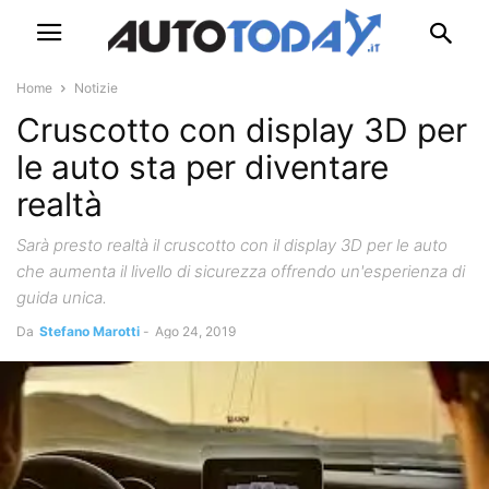
Home
Notizie
Cruscotto con display 3D per
le auto sta per diventare
realtà
Sarà presto realtà il cruscotto con il display 3D per le auto
che aumenta il livello di sicurezza offrendo un'esperienza di
guida unica.
Da
Stefano Marotti
-
Ago 24, 2019