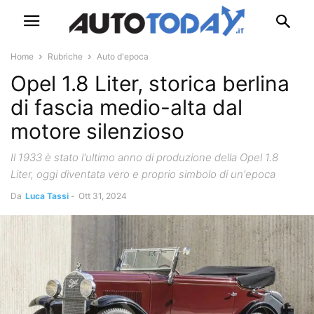
Home
Rubriche
Auto d'epoca
Opel 1.8 Liter, storica berlina
di fascia medio-alta dal
motore silenzioso
Il 1933 è stato l'ultimo anno di produzione della Opel 1.8
Liter, oggi diventata vero e proprio simbolo di un'epoca
Da
Luca Tassi
-
Ott 31, 2024