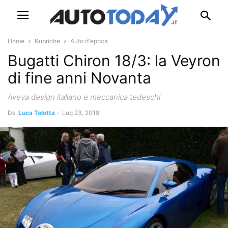
Home
Rubriche
Auto d'epoca
Bugatti Chiron 18/3: la Veyron
di fine anni Novanta
Aveva design italiano e meccanica tedeschi
Da
Luca Talotta
-
Lug 23, 2018