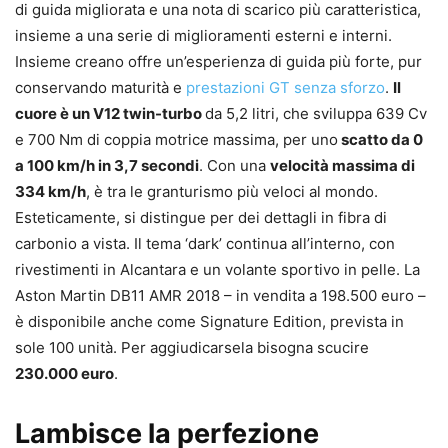
di guida migliorata e una nota di scarico più caratteristica,
insieme a una serie di miglioramenti esterni e interni.
Insieme creano offre un’esperienza di guida più forte, pur
conservando maturità e
prestazioni GT senza sforzo
.
Il
cuore è un V12 twin-turbo
da 5,2 litri, che sviluppa 639 Cv
e 700 Nm di coppia motrice massima, per uno
scatto da 0
a 100 km/h in 3,7 secondi
. Con una
velocità massima di
334 km/h
, è tra le granturismo più veloci al mondo.
Esteticamente, si distingue per dei dettagli in fibra di
carbonio a vista. Il tema ‘dark’ continua all’interno, con
rivestimenti in Alcantara e un volante sportivo in pelle. La
Aston Martin DB11 AMR 2018 – in vendita a 198.500 euro –
è disponibile anche come Signature Edition, prevista in
sole 100 unità. Per aggiudicarsela bisogna scucire
230.000 euro
.
Lambisce la perfezione