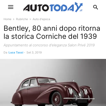
Home
Rubriche
Auto d'epoca
Bentley, 80 anni dopo ritorna
la storica Corniche del 1939
Appuntamento al concorso d'eleganza Salon Privé 2019
Da
Luca Tassi
-
Set 3, 2019