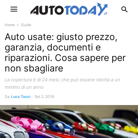
Home
Guide
Auto usate: giusto prezzo,
garanzia, documenti e
riparazioni. Cosa sapere per
non sbagliare
La copertura è di 24 mesi, che può essere ridotta a un
minimo di un anno
Da
Luca Tassi
-
Set 2, 2019