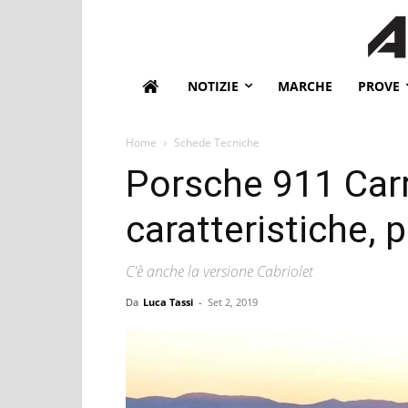
NOTIZIE
MARCHE
PROVE
Home
Schede Tecniche
Porsche 911 Carr
caratteristiche, 
C'è anche la versione Cabriolet
Da
Luca Tassi
-
Set 2, 2019