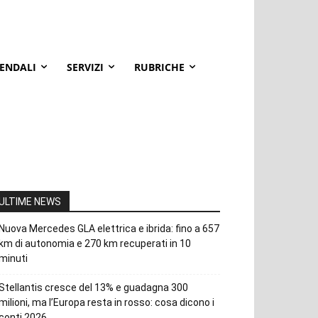
IENDALI
SERVIZI
RUBRICHE
ULTIME NEWS
Nuova Mercedes GLA elettrica e ibrida: fino a 657
km di autonomia e 270 km recuperati in 10
minuti
Stellantis cresce del 13% e guadagna 300
milioni, ma l’Europa resta in rosso: cosa dicono i
conti 2026