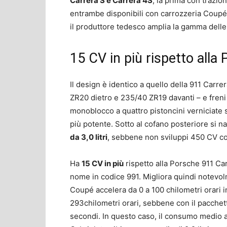
Carrera S e Carrera 4S
, la prima con trazio
entrambe disponibili con carrozzeria Coupé 
il produttore tedesco amplia la gamma delle
15 CV in più rispetto alla
Il design è identico a quello della 911 Carr
ZR20 dietro e 235/40 ZR19 davanti – e freni
monoblocco a quattro pistoncini verniciate s
più potente. Sotto al cofano posteriore si 
da 3,0 litri
, sebbene non sviluppi 450 CV c
Ha
15 CV in più
rispetto alla Porsche 911 Ca
nome in codice 991. Migliora quindi notevol
Coupé accelera da 0 a 100 chilometri orari 
293chilometri orari, sebbene con il pacchet
secondi. In questo caso, il consumo medio ap