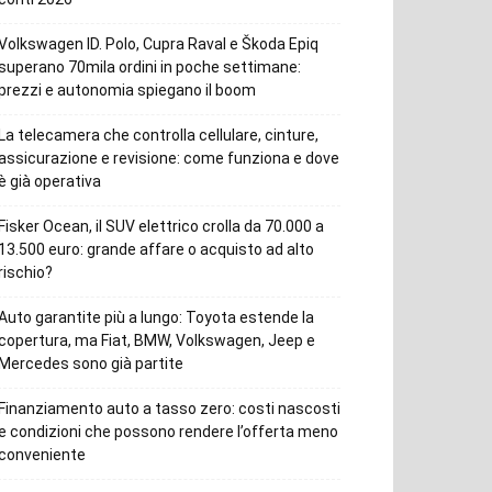
Volkswagen ID. Polo, Cupra Raval e Škoda Epiq
superano 70mila ordini in poche settimane:
prezzi e autonomia spiegano il boom
La telecamera che controlla cellulare, cinture,
assicurazione e revisione: come funziona e dove
è già operativa
Fisker Ocean, il SUV elettrico crolla da 70.000 a
13.500 euro: grande affare o acquisto ad alto
rischio?
Auto garantite più a lungo: Toyota estende la
copertura, ma Fiat, BMW, Volkswagen, Jeep e
Mercedes sono già partite
Finanziamento auto a tasso zero: costi nascosti
e condizioni che possono rendere l’offerta meno
conveniente