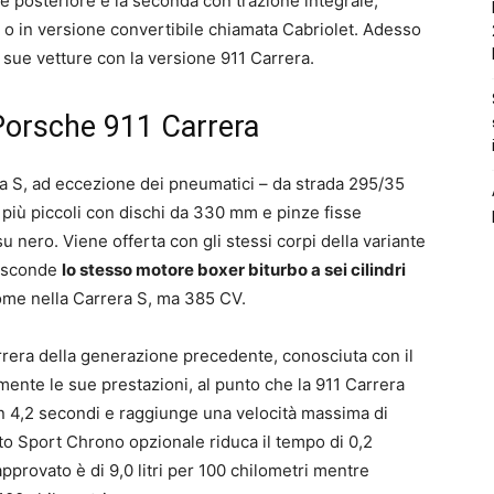
ne posteriore e la seconda con trazione integrale,
o in versione convertibile chiamata Cabriolet. Adesso
 sue vetture con la versione 911 Carrera.
 Porsche 911 Carrera
era S, ad eccezione dei pneumatici – da strada 295/35
 più piccoli con dischi da 330 mm e pinze fisse
u nero. Viene offerta con gli stessi corpi della variante
nasconde
lo stesso motore boxer biturbo a sei cilindri
ome nella Carrera S, ma 385 CV.
rrera della generazione precedente, conosciuta con il
mente le sue prestazioni, al punto che la 911 Carrera
in 4,2 secondi e raggiunge una velocità massima di
to Sport Chrono opzionale riduca il tempo di 0,2
provato è di 9,0 litri per 100 chilometri mentre