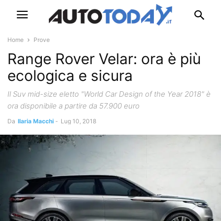
Home
Prove
Range Rover Velar: ora è più
ecologica e sicura
Il Suv mid-size eletto "World Car Design of the Year 2018" è
ora disponibile a partire da 57.900 euro
Da
Ilaria Macchi
-
Lug 10, 2018