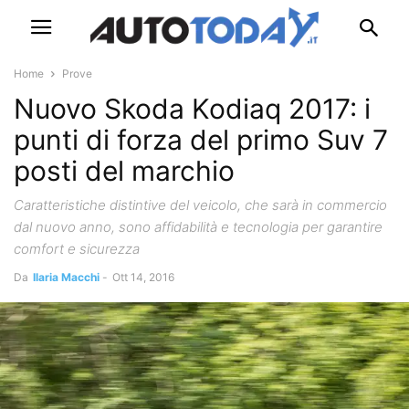
Home
Prove
Nuovo Skoda Kodiaq 2017: i
punti di forza del primo Suv 7
posti del marchio
Caratteristiche distintive del veicolo, che sarà in commercio
dal nuovo anno, sono affidabilità e tecnologia per garantire
comfort e sicurezza
Da
Ilaria Macchi
-
Ott 14, 2016