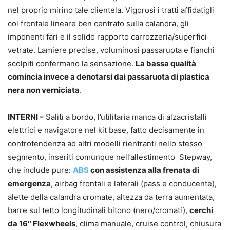
nel proprio mirino tale clientela. Vigorosi i tratti affidatigli
col frontale lineare ben centrato sulla calandra, gli
imponenti fari e il solido rapporto carrozzeria/superfici
vetrate. Lamiere precise, voluminosi passaruota e fianchi
scolpiti confermano la sensazione.
La bassa qualità
comincia invece a denotarsi dai passaruota di plastica
nera non verniciata
.
INTERNI –
Saliti a bordo, l’utilitaria manca di alzacristalli
elettrici e navigatore nel kit base, fatto decisamente in
controtendenza ad altri modelli rientranti nello stesso
segmento, inseriti comunque nell’allestimento Stepway,
che include pure:
ABS
con assistenza alla frenata di
emergenza
, airbag frontali e laterali (pass e conducente),
alette della calandra cromate, altezza da terra aumentata,
barre sul tetto longitudinali bitono (nero/cromati),
cerchi
da 16″ Flexwheels
, clima manuale, cruise control, chiusura