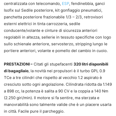
centralizzata con telecomando,
ESP
, fendinebbia, ganci
Isofix sul Sedile posteriore, kit gonfiaggio pneumatici,
panchetta posteriore frazionabile 1/3 – 2/3, retrovisori
esterni elettrici in tinta carrozzeria, sedile
conducente/volante e cinture di sicurezza anteriori
regolabili in altezza, sellerie in tessuto specifiche con logo
sullo schienale anteriore, servosterzo, stripping lungo le
portiere anteriori, volante e pomello del cambio in cuoio.
PRESTAZIONI –
Citati gli stupefacenti
320 litri disponibili
di bagagliaio
, la novità nei propulsori è il turbo GPL 0.9
TCe a tre cilindri che rispetto al vecchio 1.2 aspirato è
cresciuto sotto ogni angolazione. Cilindrata ridotta da 1.149
a 898 cc, la potenza è salita a 90 CV e la coppia a 140 Nm
(2.250 giri/min). Il motore si fa sentire, ma sterzata e
manovrabilità sono talmente valide che è un piacere usarla
in città. Facile pure il parcheggio.