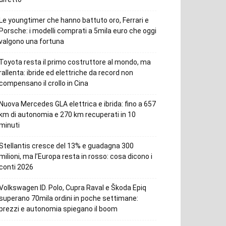
Le youngtimer che hanno battuto oro, Ferrari e
Porsche: i modelli comprati a 5mila euro che oggi
valgono una fortuna
Toyota resta il primo costruttore al mondo, ma
rallenta: ibride ed elettriche da record non
compensano il crollo in Cina
Nuova Mercedes GLA elettrica e ibrida: fino a 657
km di autonomia e 270 km recuperati in 10
minuti
Stellantis cresce del 13% e guadagna 300
milioni, ma l’Europa resta in rosso: cosa dicono i
conti 2026
Volkswagen ID. Polo, Cupra Raval e Škoda Epiq
superano 70mila ordini in poche settimane:
prezzi e autonomia spiegano il boom