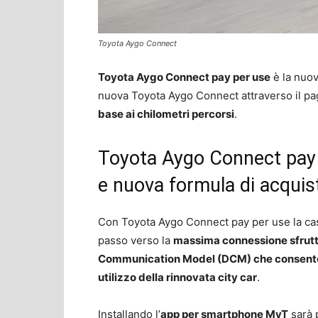
Toyota Aygo Connect
Toyota Aygo Connect pay per use
è la nuov
nuova Toyota Aygo Connect attraverso il p
base ai chilometri percorsi
.
Toyota Aygo Connect pay
e nuova formula di acquis
Con Toyota Aygo Connect pay per use la cas
passo verso la
massima connessione sfrutt
Communication Model (DCM) che consente l
utilizzo della rinnovata city car
.
Installando l’
app per smartphone MyT
sarà p