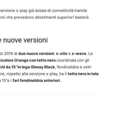
versione x-play già dotata di connettività tramite
oni che prevedono allestimenti superiori basterà
 nuove versioni
to 2019 di
due nuove versioni
:
x-cite
e
x-wave
. La
bicolore Orange con tetto nero
coordinata con gli
chi da 15‘’in lega Glossy Black
, fendinebbia e vetri
e, rispetto alla versione x-play, ha il
tetto nero in tela
 15’’e i
fari fendinebbia anteriori
.