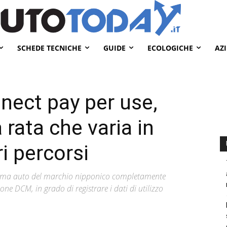
SCHEDE TECNICHE
GUIDE
ECOLOGICHE
AZ
nect pay per use,
rata che varia in
i percorsi
prima auto del marchio nipponico completamente
e DCM, in grado di registrare i dati di utilizzo