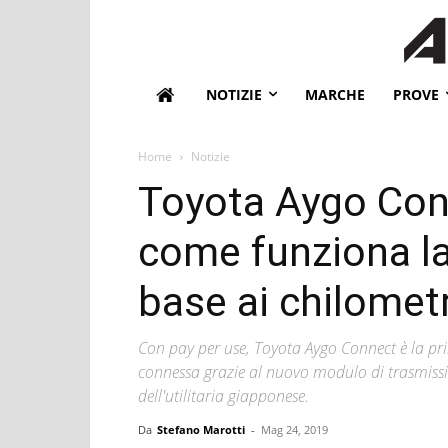
NOTIZIE
MARCHE
PROVE
Home
Notizie
Toyota Aygo Con
come funziona la 
base ai chilometr
Con pay per use, Toyota Aygo Connect è la 
connessa grazie al nuovo modulo di trasmission
dell'utilitaria giapponese.
Da
Stefano Marotti
-
Mag 24, 2019