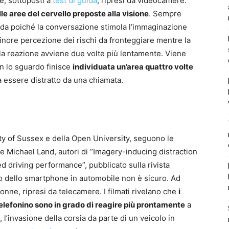
e, sottoposti a
test di guida
, ripresi da videocamere.
le aree del cervello preposte alla visione
. Sempre
uida poiché la conversazione stimola l’immaginazione
minore percezione dei rischi da fronteggiare mentre la
o la reazione avviene due volte più lentamente. Viene
on lo sguardo finisce
individuata un’area quattro volte
a essere distratto da una chiamata.
sity of Sussex e della Open University, seguono le
 Michael Land, autori di “Imagery-inducing distraction
ed driving performance”, pubblicato sulla rivista
o dello smartphone in automobile non è sicuro. Ad
donne, ripresi da telecamere. I filmati rivelano che
i
elefonino sono in grado di reagire più prontamente
a
l’invasione della corsia da parte di un veicolo in