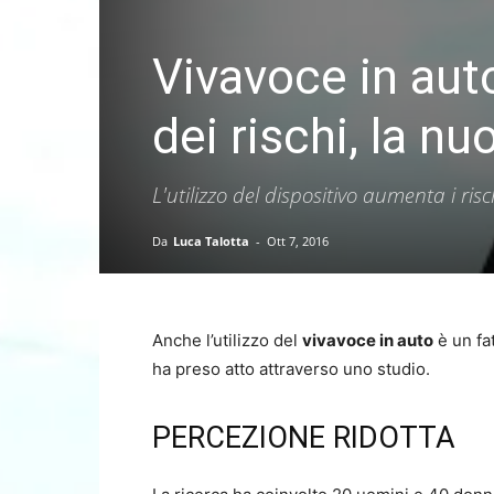
Vivavoce in auto
dei rischi, la nu
L'utilizzo del dispositivo aumenta i risc
Da
Luca Talotta
-
Ott 7, 2016
Anche l’utilizzo del
vivavoce in auto
è un fa
ha preso atto attraverso uno studio.
PERCEZIONE RIDOTTA