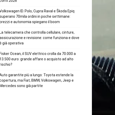
conti 2026
Volkswagen ID. Polo, Cupra Raval e Škoda Epiq
superano 70mila ordini in poche settimane:
prezzi e autonomia spiegano il boom
La telecamera che controlla cellulare, cinture,
assicurazione e revisione: come funziona e dove
è già operativa
Fisker Ocean, il SUV elettrico crolla da 70.000 a
13.500 euro: grande affare o acquisto ad alto
rischio?
Auto garantite più a lungo: Toyota estende la
copertura, ma Fiat, BMW, Volkswagen, Jeep e
Mercedes sono già partite