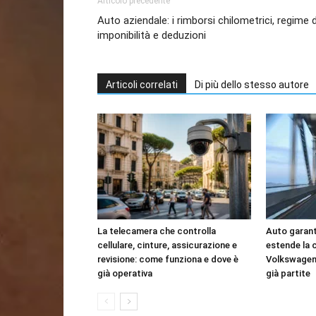
Articolo precedente
Auto aziendale: i rimborsi chilometrici, regime d
imponibilità e deduzioni
Articoli correlati
Di più dello stesso autore
La telecamera che controlla
Auto garant
cellulare, cinture, assicurazione e
estende la 
revisione: come funziona e dove è
Volkswagen
già operativa
già partite