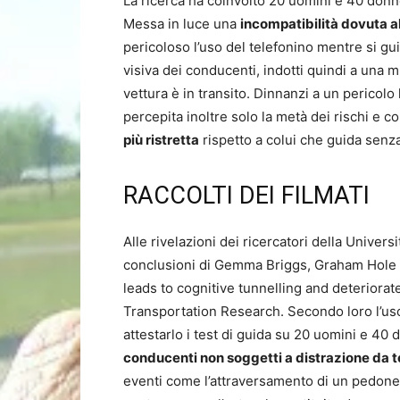
La ricerca ha coinvolto 20 uomini e 40 donn
Messa in luce una
incompatibilità dovuta al
pericoloso l’uso del telefonino mentre si g
visiva dei conducenti, indotti quindi a una 
vettura è in transito. Dinnanzi a un pericol
percepita inoltre solo la metà dei rischi e c
più ristretta
rispetto a colui che guida senz
RACCOLTI DEI FILMATI
Alle rivelazioni dei ricercatori della Univer
conclusioni di Gemma Briggs, Graham Hole e
leads to cognitive tunnelling and deteriorat
Transportation Research. Secondo loro l’us
attestarlo i test di guida su 20 uomini e 40 
conducenti non soggetti a distrazione da t
eventi come l’attraversamento di un pedone, 