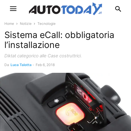
Home
Notizie
Tecnologie
Sistema eCall: obbligatoria
l’installazione
Diktat categorico alle Case costruttrici.
Da
Luca Talotta
-
Feb 6, 2018