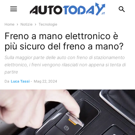
Home
Notizie
Tecnologie
Freno a mano elettronico è
più sicuro del freno a mano?
Sulla maggior parte delle auto con freno di stazionamento
elettronico, i freni vengono rilasciati non appena si tenta di
partire
Da
Luca Tassi
-
Mag 22, 2024