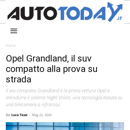
Home
Opel Grandland, il suv
compatto alla prova su
strada
Il suv compatto Grandland è la prima vettura Opel a
introdurre il sistema Night Vision, una tecnologia basata su
una telecamera a infrarossi
Da
Luca Tassi
-
Mag 22, 2024