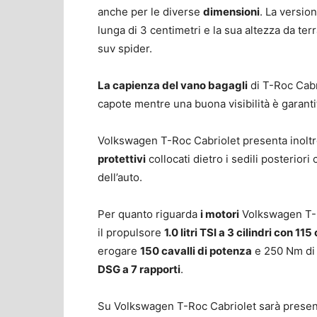
anche per le diverse
dimensioni
. La versio
lunga di 3 centimetri e la sua altezza da ter
suv spider.
La capienza del vano bagagli
di T-Roc Cabri
capote mentre una buona visibilità è garantit
Volkswagen T-Roc Cabriolet presenta inolt
protettivi
collocati dietro i sedili posterior
dell’auto.
Per quanto riguarda
i motori
Volkswagen T-R
il propulsore
1.0 litri TSI a 3 cilindri con 115
erogare
150 cavalli di potenza
e 250 Nm di 
DSG a 7 rapporti
.
Su Volkswagen T-Roc Cabriolet sarà presente