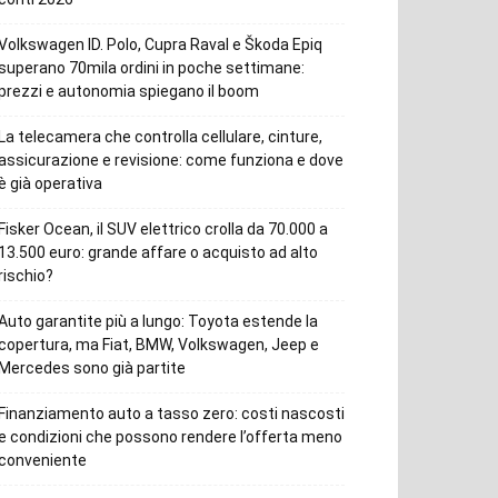
Volkswagen ID. Polo, Cupra Raval e Škoda Epiq
superano 70mila ordini in poche settimane:
prezzi e autonomia spiegano il boom
La telecamera che controlla cellulare, cinture,
assicurazione e revisione: come funziona e dove
è già operativa
Fisker Ocean, il SUV elettrico crolla da 70.000 a
13.500 euro: grande affare o acquisto ad alto
rischio?
Auto garantite più a lungo: Toyota estende la
copertura, ma Fiat, BMW, Volkswagen, Jeep e
Mercedes sono già partite
Finanziamento auto a tasso zero: costi nascosti
e condizioni che possono rendere l’offerta meno
conveniente