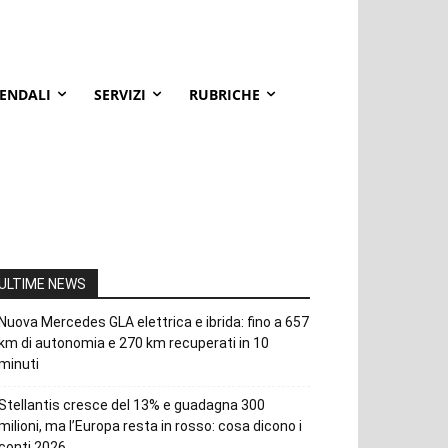
IENDALI
SERVIZI
RUBRICHE
ULTIME NEWS
Nuova Mercedes GLA elettrica e ibrida: fino a 657
km di autonomia e 270 km recuperati in 10
minuti
Stellantis cresce del 13% e guadagna 300
milioni, ma l’Europa resta in rosso: cosa dicono i
conti 2026