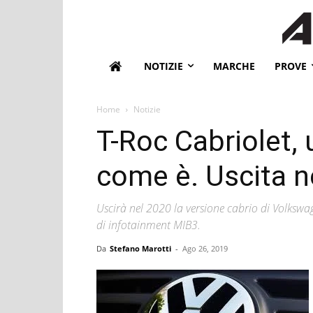
NOTIZIE
MARCHE
PROVE
Home
Notizie
T-Roc Cabriolet, 
come è. Uscita n
Uscirà nel 2020 la versione cabrio di Volkswa
di infotainment MIB3.
Da
Stefano Marotti
-
Ago 26, 2019