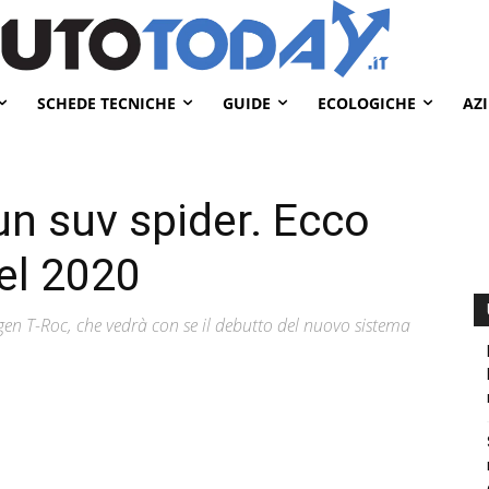
SCHEDE TECNICHE
GUIDE
ECOLOGICHE
AZ
un suv spider. Ecco
el 2020
gen T-Roc, che vedrà con se il debutto del nuovo sistema