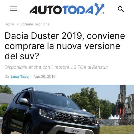
Home
Schede Tecniche
Dacia Duster 2019, conviene
comprare la nuova versione
del suv?
Disponibile anche con il motore 1.3 TCe di Renault
Da
Luca Tassi
-
Ago 26, 2019