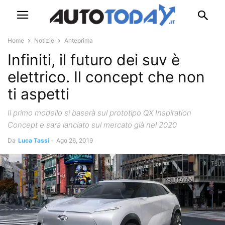
Home
Notizie
Anteprima
Infiniti, il futuro dei suv è
elettrico. Il concept che non
ti aspetti
Il primo modello si baserà sul prototipo QX Inspiration
Concept e sarà lanciato sul mercato già nel 2020
Da
Luca Tassi
-
Ago 26, 2019