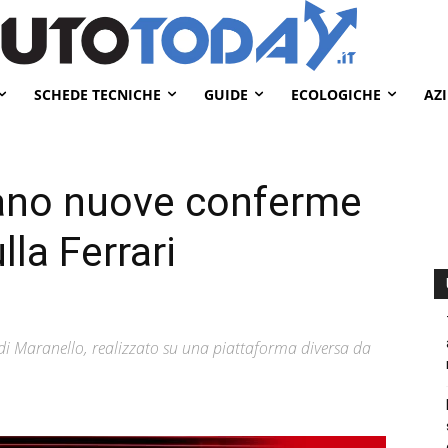
SCHEDE TECNICHE
GUIDE
ECOLOGICHE
AZ
ivano nuove conferme
lla Ferrari
a di Maranello, realizzato su una piattaforma diversa da