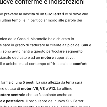
uove conferme e indiscrezioni
he prevede la nascita di un
Suv Ferrari
lo si deve alle
 ultimi tempi, e in particolar modo alle parole dei
cnico della Casa di Maranello ha dichiarato in
sarà in grado di catturare la clientela tipica dei
Suv
e
 si sono avvicinanti a questo particolare segmento.
 pianale dedicato e ad un
motore
superlativo
,
li e uniche, ma al contempo offrirespazio e
comfort
a forma di una
5 posti
. La sua altezza da terra sarà
re dotato di
motori V6, V8 e V12
. Le ultime
otore centrale
che sarà abbinato anche ad
le o posteriore
. Il propulsore del nuovo Suv Ferrari