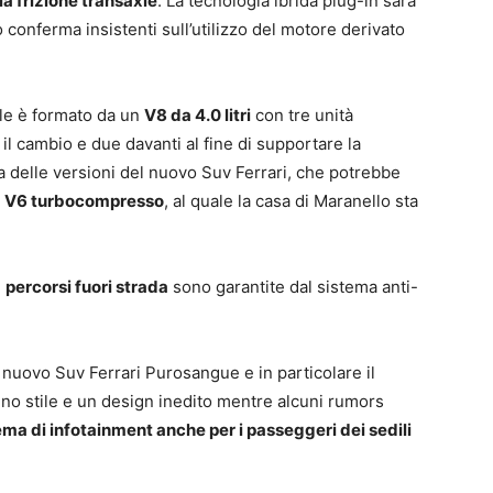
a frizione transaxle
. La tecnologia ibrida plug-in sarà
 conferma insistenti sull’utilizzo del motore derivato
ale è formato da un
V8 da 4.0 litri
con tre unità
 il cambio e due davanti al fine di supportare la
a delle versioni del nuovo Suv Ferrari, che potrebbe
e
V6 turbocompresso
, al quale la casa di Maranello sta
i
percorsi fuori strada
sono garantite dal sistema anti-
 nuovo Suv Ferrari Purosangue e in particolare il
o stile e un design inedito mentre alcuni rumors
ema di infotainment anche per i passeggeri dei sedili