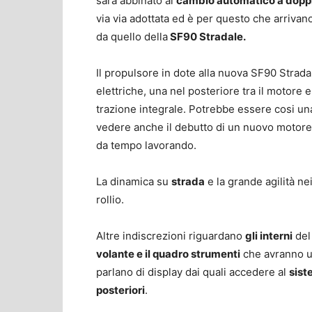
sarà abbinato al
cambio automatico a doppi
via via adottata ed è per questo che arrivano
da quello della
SF90 Stradale.
Il propulsore in dote alla nuova SF90 Strad
elettriche, una nel posteriore tra il motore e
trazione integrale. Potrebbe essere cosi un
vedere anche il debutto di un nuovo motor
da tempo lavorando.
La dinamica su
strada
e la grande agilità ne
rollio.
Altre indiscrezioni riguardano
gli interni
del
volante e il quadro strumenti
che avranno un
parlano di display dai quali accedere al
sist
posteriori
.