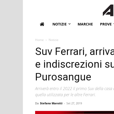
NOTIZIE
MARCHE
PROVE
Home
Notizie
Suv Ferrari, arr
e indiscrezioni su
Purosangue
Arriverà entro il 2022 il primo Suv della cas
quella utilizzata per le altre Ferrari.
Da
Stefano Marotti
-
Set 27, 2019