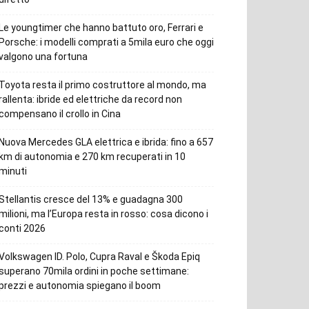
Le youngtimer che hanno battuto oro, Ferrari e
Porsche: i modelli comprati a 5mila euro che oggi
valgono una fortuna
Toyota resta il primo costruttore al mondo, ma
rallenta: ibride ed elettriche da record non
compensano il crollo in Cina
Nuova Mercedes GLA elettrica e ibrida: fino a 657
km di autonomia e 270 km recuperati in 10
minuti
Stellantis cresce del 13% e guadagna 300
milioni, ma l’Europa resta in rosso: cosa dicono i
conti 2026
Volkswagen ID. Polo, Cupra Raval e Škoda Epiq
superano 70mila ordini in poche settimane:
prezzi e autonomia spiegano il boom