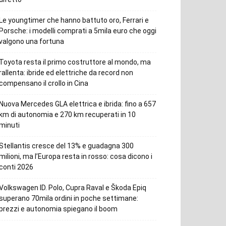
Le youngtimer che hanno battuto oro, Ferrari e
Porsche: i modelli comprati a 5mila euro che oggi
valgono una fortuna
Toyota resta il primo costruttore al mondo, ma
rallenta: ibride ed elettriche da record non
compensano il crollo in Cina
Nuova Mercedes GLA elettrica e ibrida: fino a 657
km di autonomia e 270 km recuperati in 10
minuti
Stellantis cresce del 13% e guadagna 300
milioni, ma l’Europa resta in rosso: cosa dicono i
conti 2026
Volkswagen ID. Polo, Cupra Raval e Škoda Epiq
superano 70mila ordini in poche settimane:
prezzi e autonomia spiegano il boom