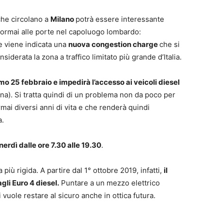
 che circolano a
Milano
potrà essere interessante
o ormai alle porte nel capoluogo lombardo:
e viene indicata una
nuova congestion charge
che si
siderata la zona a traffico limitato più grande d’Italia.
mo 25 febbraio e impedirà l’accesso ai veicoli diesel
na). Si tratta quindi di un problema non da poco per
ai diversi anni di vita e che renderà quindi
a.
nerdì dalle ore 7.30 alle 19.30
.
più rigida. A partire dal 1° ottobre 2019, infatti,
il
gli Euro 4 diesel.
Puntare a un mezzo elettrico
 vuole restare al sicuro anche in ottica futura.