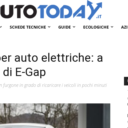
SCHEDE TECNICHE
GUIDE
ECOLOGICHE
AZ
er auto elettriche: a
 di E-Gap
 furgone in grado di ricaricare i veicoli in pochi minuti