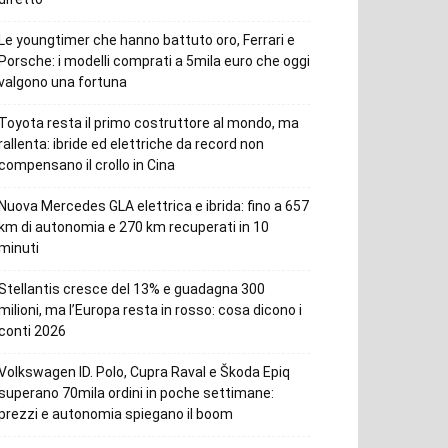
Le youngtimer che hanno battuto oro, Ferrari e
Porsche: i modelli comprati a 5mila euro che oggi
valgono una fortuna
Toyota resta il primo costruttore al mondo, ma
rallenta: ibride ed elettriche da record non
compensano il crollo in Cina
Nuova Mercedes GLA elettrica e ibrida: fino a 657
km di autonomia e 270 km recuperati in 10
minuti
Stellantis cresce del 13% e guadagna 300
milioni, ma l’Europa resta in rosso: cosa dicono i
conti 2026
Volkswagen ID. Polo, Cupra Raval e Škoda Epiq
superano 70mila ordini in poche settimane:
prezzi e autonomia spiegano il boom