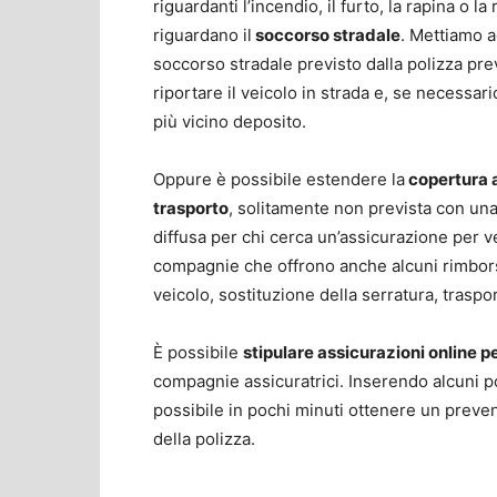
riguardanti l’incendio, il furto, la rapina o l
riguardano il
soccorso stradale
. Mettiamo a
soccorso stradale previsto dalla polizza pr
riportare il veicolo in strada e, se necessar
più vicino deposito.
Oppure è possibile estendere la
copertura a
trasporto
, solitamente non prevista con un
diffusa per chi cerca un’assicurazione per v
compagnie che offrono anche alcuni rimbors
veicolo, sostituzione della serratura, trasp
È possibile
stipulare assicurazioni online p
compagnie assicuratrici. Inserendo alcuni po
possibile in pochi minuti ottenere un preve
della polizza.