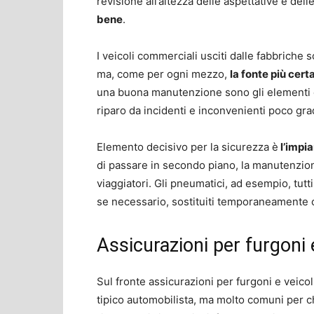
revisione all’altezza delle aspettative e dell
bene
.
I veicoli commerciali usciti dalle fabbriche s
ma, come per ogni mezzo,
la fonte più cert
una buona manutenzione sono gli elementi c
riparo da incidenti e inconvenienti poco grad
Elemento decisivo per la sicurezza è
l’impi
di passare in secondo piano, la manutenzione
viaggiatori. Gli pneumatici, ad esempio, tutti
se necessario, sostituiti temporaneamente co
Assicurazioni per furgoni 
Sul fronte assicurazioni per furgoni e veicoli
tipico automobilista, ma molto comuni per chi 