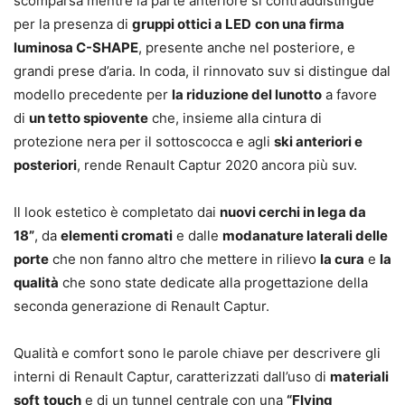
scomparsa mentre la parte anteriore si contraddistingue
per la presenza di
gruppi ottici a LED
con una firma
luminosa C-SHAPE
, presente anche nel posteriore, e
grandi prese d’aria. In coda, il rinnovato suv si distingue dal
modello precedente per
la riduzione del lunotto
a favore
di
un tetto spiovente
che, insieme alla cintura di
protezione nera per il sottoscocca e agli
ski anteriori e
posteriori
, rende Renault Captur 2020 ancora più suv.
Il look estetico è completato dai
nuovi cerchi in lega da
18”
, da
elementi cromati
e dalle
modanature laterali delle
porte
che non fanno altro che mettere in rilievo
la cura
e
la
qualità
che sono state dedicate alla progettazione della
seconda generazione di Renault Captur.
Qualità e comfort sono le parole chiave per descrivere gli
interni di Renault Captur, caratterizzati dall’uso di
materiali
soft
touch
e di un tunnel centrale con una
“Flying