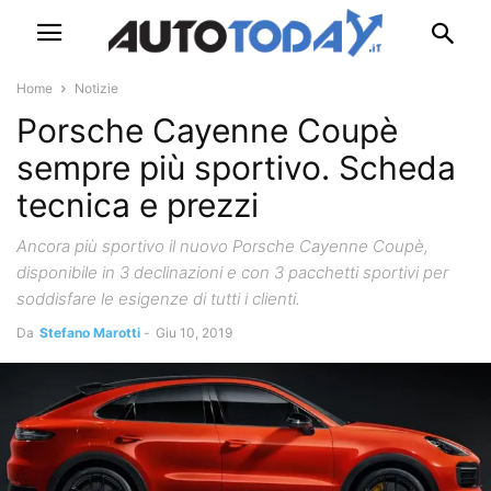
Home
Notizie
Porsche Cayenne Coupè
sempre più sportivo. Scheda
tecnica e prezzi
Ancora più sportivo il nuovo Porsche Cayenne Coupè,
disponibile in 3 declinazioni e con 3 pacchetti sportivi per
soddisfare le esigenze di tutti i clienti.
Da
Stefano Marotti
-
Giu 10, 2019