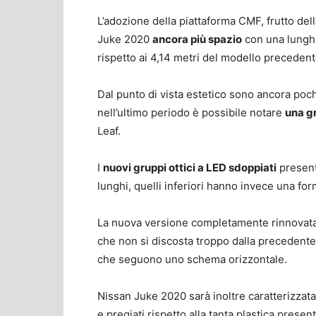
L’adozione della piattaforma CMF, frutto del
Juke 2020
ancora più spazio
con una lungh
rispetto ai 4,14 metri del modello precedent
Dal punto di vista estetico sono ancora poch
nell’ultimo periodo è possibile notare
una gr
Leaf.
I
nuovi gruppi ottici a LED sdoppiati
present
lunghi, quelli inferiori hanno invece una for
La nuova versione completamente rinnovata 
che non si discosta troppo dalla preceden
che seguono uno schema orizzontale.
Nissan Juke 2020 sarà inoltre caratterizzat
e pregiati rispetto alla tanta plastica prese