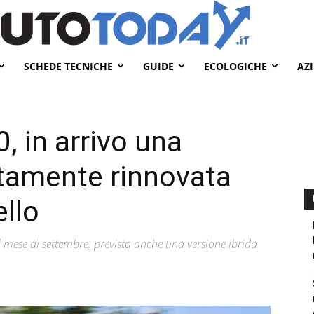
SCHEDE TECNICHE
GUIDE
ECOLOGICHE
AZ
, in arrivo una
tamente rinnovata
llo
l mese di settembre, prevista anche una versione ibrida