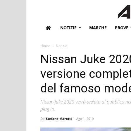
NOTIZIE
MARCHE
PROVE
Home
Notizie
Nissan Juke 2020
versione comple
del famoso mode
Nissan Juke 2020 verrà svelata al pubblico ne
plug in.
Da
Stefano Marotti
-
Ago 1, 2019