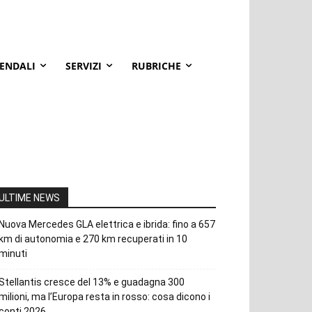
IENDALI
SERVIZI
RUBRICHE
ULTIME NEWS
Nuova Mercedes GLA elettrica e ibrida: fino a 657
km di autonomia e 270 km recuperati in 10
minuti
Stellantis cresce del 13% e guadagna 300
milioni, ma l’Europa resta in rosso: cosa dicono i
conti 2026