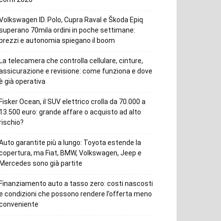
Volkswagen ID. Polo, Cupra Raval e Škoda Epiq
superano 70mila ordini in poche settimane:
prezzi e autonomia spiegano il boom
La telecamera che controlla cellulare, cinture,
assicurazione e revisione: come funziona e dove
è già operativa
Fisker Ocean, il SUV elettrico crolla da 70.000 a
13.500 euro: grande affare o acquisto ad alto
rischio?
Auto garantite più a lungo: Toyota estende la
copertura, ma Fiat, BMW, Volkswagen, Jeep e
Mercedes sono già partite
Finanziamento auto a tasso zero: costi nascosti
e condizioni che possono rendere l’offerta meno
conveniente