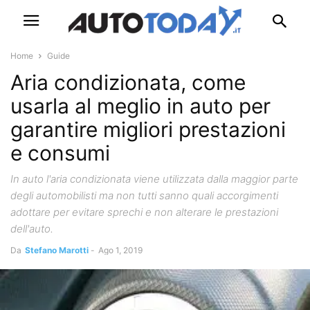
Home
Guide
Aria condizionata, come
usarla al meglio in auto per
garantire migliori prestazioni
e consumi
In auto l'aria condizionata viene utilizzata dalla maggior parte
degli automobilisti ma non tutti sanno quali accorgimenti
adottare per evitare sprechi e non alterare le prestazioni
dell'auto.
Da
Stefano Marotti
-
Ago 1, 2019