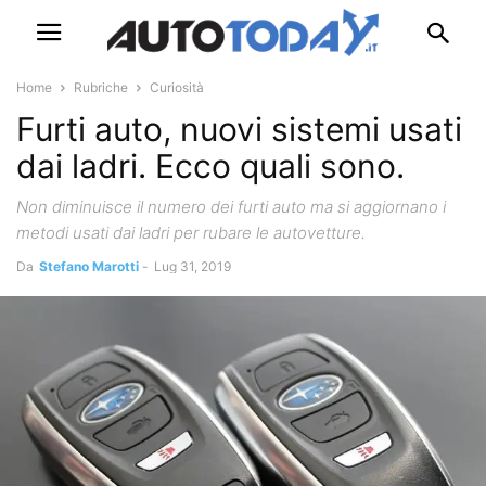
Home
Rubriche
Curiosità
Furti auto, nuovi sistemi usati
dai ladri. Ecco quali sono.
Non diminuisce il numero dei furti auto ma si aggiornano i
metodi usati dai ladri per rubare le autovetture.
Da
Stefano Marotti
-
Lug 31, 2019