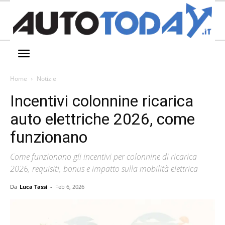
Home
Notizie
Incentivi colonnine ricarica
auto elettriche 2026, come
funzionano
Come funzionano gli incentivi per colonnine di ricarica
2026, requisiti, bonus e impatto sulla mobilità elettrica
Da
Luca Tassi
-
Feb 6, 2026