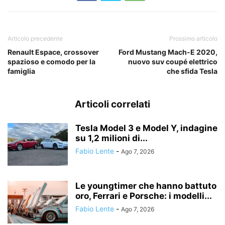
Articolo precedente
Prossimo articolo
Renault Espace, crossover
Ford Mustang Mach-E 2020,
spazioso e comodo per la
nuovo suv coupé elettrico
famiglia
che sfida Tesla
Articoli correlati
Tesla Model 3 e Model Y, indagine
su 1,2 milioni di...
Fabio Lente
-
Ago 7, 2026
Le youngtimer che hanno battuto
oro, Ferrari e Porsche: i modelli...
Fabio Lente
-
Ago 7, 2026