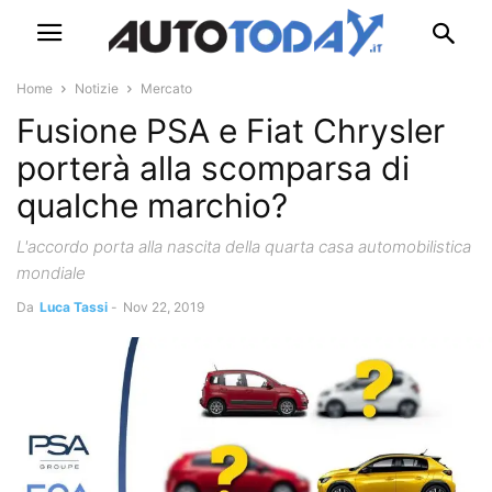
Home
Notizie
Mercato
Fusione PSA e Fiat Chrysler
porterà alla scomparsa di
qualche marchio?
L'accordo porta alla nascita della quarta casa automobilistica
mondiale
Da
Luca Tassi
-
Nov 22, 2019