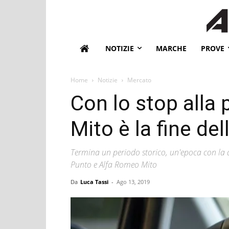
NOTIZIE
MARCHE
PROVE
Home
Notizie
Mercato
Con lo stop alla
Mito è la fine del
Termina un periodo storico, un'epoca con la de
Punto e Alfa Romeo Mito
Da
Luca Tassi
-
Ago 13, 2019