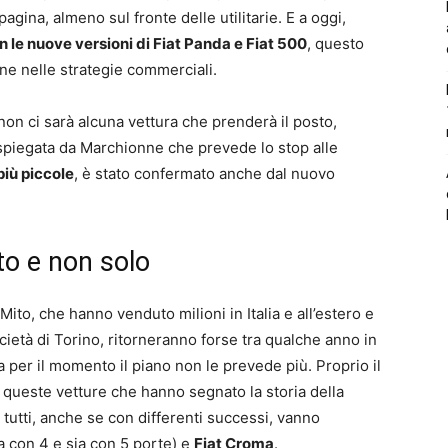
agina, almeno sul fronte delle utilitarie. E a oggi,
on le nuove versioni di Fiat Panda e Fiat 500
, questo
ne nelle strategie commerciali.
on ci sarà alcuna vettura che prenderà il posto,
 spiegata da Marchionne che prevede lo stop alle
più piccole
, è stato confermato anche dal nuovo
to e non solo
Mito, che hanno venduto milioni in Italia e all’estero e
cietà di Torino, ritorneranno forse tra qualche anno in
 per il momento il piano non le prevede più. Proprio il
i queste vetture che hanno segnato la storia della
 tutti, anche se con differenti successi, vanno
a con 4 e sia con 5 porte) e
Fiat Croma
.