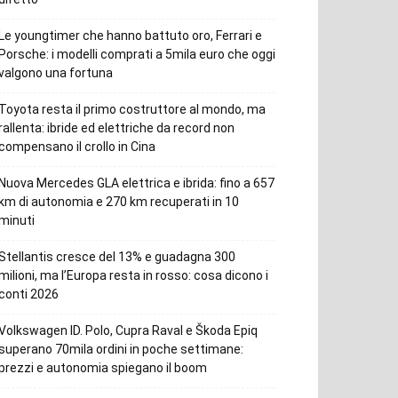
Le youngtimer che hanno battuto oro, Ferrari e
Porsche: i modelli comprati a 5mila euro che oggi
valgono una fortuna
Toyota resta il primo costruttore al mondo, ma
rallenta: ibride ed elettriche da record non
compensano il crollo in Cina
Nuova Mercedes GLA elettrica e ibrida: fino a 657
km di autonomia e 270 km recuperati in 10
minuti
Stellantis cresce del 13% e guadagna 300
milioni, ma l’Europa resta in rosso: cosa dicono i
conti 2026
Volkswagen ID. Polo, Cupra Raval e Škoda Epiq
superano 70mila ordini in poche settimane:
prezzi e autonomia spiegano il boom