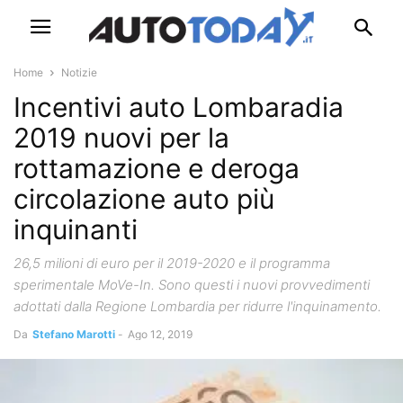
Home
Notizie
Incentivi auto Lombaradia
2019 nuovi per la
rottamazione e deroga
circolazione auto più
inquinanti
26,5 milioni di euro per il 2019-2020 e il programma
sperimentale MoVe-In. Sono questi i nuovi provvedimenti
adottati dalla Regione Lombardia per ridurre l'inquinamento.
Da
Stefano Marotti
-
Ago 12, 2019