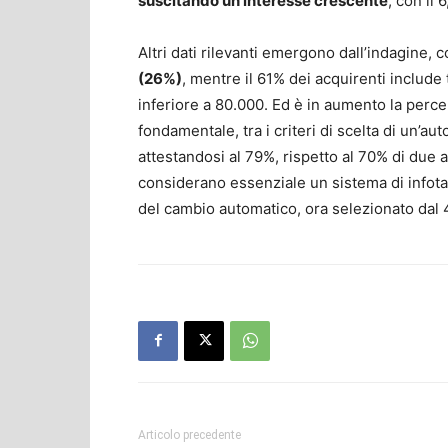
suscitando un interesse crescente
, con il
Altri dati rilevanti emergono dall’indagine, 
(26%)
, mentre il 61% dei acquirenti include t
inferiore a 80.000. Ed è in aumento la percen
fondamentale, tra i criteri di scelta di un’aut
attestandosi al 79%, rispetto al 70% di due 
considerano essenziale un sistema di infot
del cambio automatico, ora selezionato dal
Articolo precedente