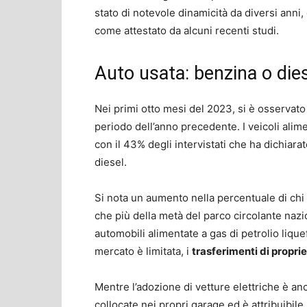
stato di notevole dinamicità da diversi anni,
come attestato da alcuni recenti studi.
Auto usata: benzina o die
Nei primi otto mesi del 2023, si è osservat
periodo dell’anno precedente. I veicoli alim
con il 43% degli intervistati che ha dichiara
diesel.
Si nota un aumento nella percentuale di chi 
che più della metà del parco circolante nazio
automobili alimentate a gas di petrolio lique
mercato è limitata, i
trasferimenti di propri
Mentre l’adozione di vetture elettriche è anco
collocate nei propri garage ed è attribuibile