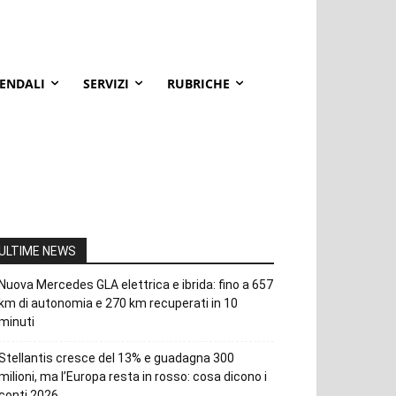
IENDALI
SERVIZI
RUBRICHE
ULTIME NEWS
Nuova Mercedes GLA elettrica e ibrida: fino a 657
km di autonomia e 270 km recuperati in 10
minuti
Stellantis cresce del 13% e guadagna 300
milioni, ma l’Europa resta in rosso: cosa dicono i
conti 2026