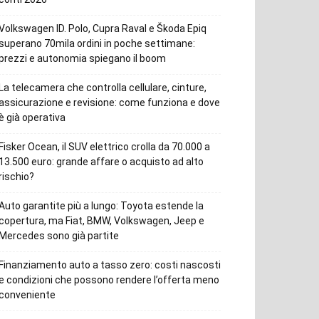
Volkswagen ID. Polo, Cupra Raval e Škoda Epiq
superano 70mila ordini in poche settimane:
prezzi e autonomia spiegano il boom
La telecamera che controlla cellulare, cinture,
assicurazione e revisione: come funziona e dove
è già operativa
Fisker Ocean, il SUV elettrico crolla da 70.000 a
13.500 euro: grande affare o acquisto ad alto
rischio?
Auto garantite più a lungo: Toyota estende la
copertura, ma Fiat, BMW, Volkswagen, Jeep e
Mercedes sono già partite
Finanziamento auto a tasso zero: costi nascosti
e condizioni che possono rendere l’offerta meno
conveniente