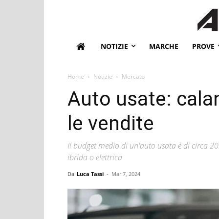
NOTIZIE
MARCHE
PROVE
Home
Notizie
Mercato
Auto usate: calan
le vendite
Il budget medio di un'auto usata è di circa 2
ibrida o elettrica
Da
Luca Tassi
-
Mar 7, 2024