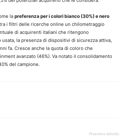
 6,5% dei potenziali acquirenti che le considera.
come la
preferenza per i colori bianco (30%) e nero
ra i filtri delle ricerche online un chilometraggio
tuale di acquirenti italiani che ritengono
o usata, la presenza di dispositivi di sicurezza attiva,
anni fa. Cresce anche la quota di coloro che
ainment avanzato (46%). Va notato il consolidamento
 40% del campione.
Prossimo articolo