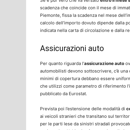
Se è pur vero che va versato
entro il mese
scadenza che coincide con il mese di immatri
Piemonte, fissa la scadenza nel mese dell’imm
calcolo dell’importo dovuto dipende dalla p
indicata nella carta di circolazione e dalla 
Assicurazioni auto
Per quanto riguarda l’
assicurazione auto
ovv
automobilisti devono sottoscrivere, c’è una 
minimi di copertura debbano essere uniformat
che utilizzi come parametro di riferimento 
pubblicato da Eurostat.
Prevista poi l’estensione delle modalità di
c
ai veicoli stranieri che transitano sul territ
per le parti lese da sinistri stradali provoca