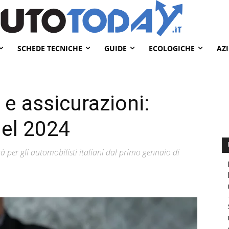
SCHEDE TECNICHE
GUIDE
ECOLOGICHE
AZ
 e assicurazioni:
nel 2024
tà per gli automobilisti italiani dal primo gennaio di