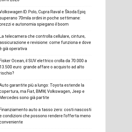
Volkswagen ID. Polo, Cupra Raval e Škoda Epiq
superano 70mila ordini in poche settimane:
prezzi e autonomia spiegano il boom
La telecamera che controlla cellulare, cinture,
assicurazione e revisione: come funziona e dove
è già operativa
Fisker Ocean, il SUV elettrico crolla da 70.000 a
13.500 euro: grande affare o acquisto ad alto
rischio?
Auto garantite più a lungo: Toyota estende la
copertura, ma Fiat, BMW, Volkswagen, Jeep e
Mercedes sono già partite
Finanziamento auto a tasso zero: costi nascosti
e condizioni che possono rendere l’offerta meno
conveniente