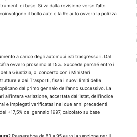
rumenti di base. Si va dalla revisione verso l’alto
 coinvolgono il bollo auto e la Rc auto ovvero la polizza
mento a carico degli automobilisti trasgressori. Dal
 cifra ovvero prossimo al 15%. Succede perché entro il
della Giustizia, di concerto con i Ministeri
rutture e dei Trasporti, fissa i nuovi limiti delle
applicano dal primo gennaio dell’anno successivo. La
 all’intera variazione, accertata dall’Istat, dell’indice
ai e impiegati verificatasi nei due anni precedenti.
del +17,5% del gennaio 1997, calcolato su base
sura
? Passerebbe da 83 a 95 euro la sanzione per il