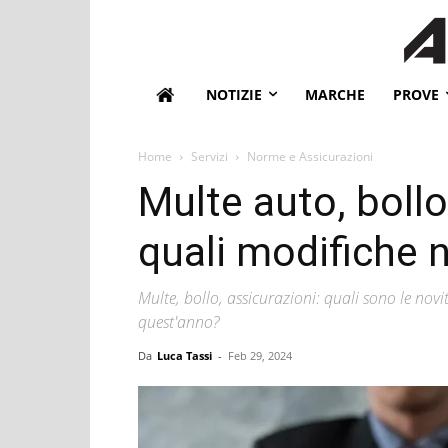
NOTIZIE
MARCHE
PROVE
Home
Servizi
Norme e Assicurazioni
Multe auto, bollo
quali modifiche 
Multe, bollo, assicurazioni: quali sono le novi
quest'anno?
Da
Luca Tassi
-
Feb 29, 2024