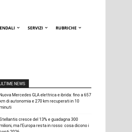
IENDALI
SERVIZI
RUBRICHE
ULTIME NEWS
Nuova Mercedes GLA elettrica e ibrida: fino a 657
km di autonomia e 270 km recuperati in 10
minuti
Stellantis cresce del 13% e guadagna 300
milioni, ma l’Europa resta in rosso: cosa dicono i
conti 2026