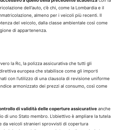
 successivo a quello della precedente scadenza
con la
colazione dell’auto, c’è chi, come la Lombardia e il
atricolazione, almeno per i veicoli più recenti. Il
otenza del veicolo, dalla classe ambientale così come
regione di appartenenza.
ero la Rc, la polizza assicurativa che tutti gli
direttiva europea che stabilisce come gli importi
i con l’utilizzo di una clausola di revisione uniforme
l’indice armonizzato dei prezzi al consumo, così come
ontrollo di validità delle coperture assicurative
anche
orio di uno Stato membro. L’obiettivo è ampliare la tutela
te da veicoli stranieri sprovvisti di copertura