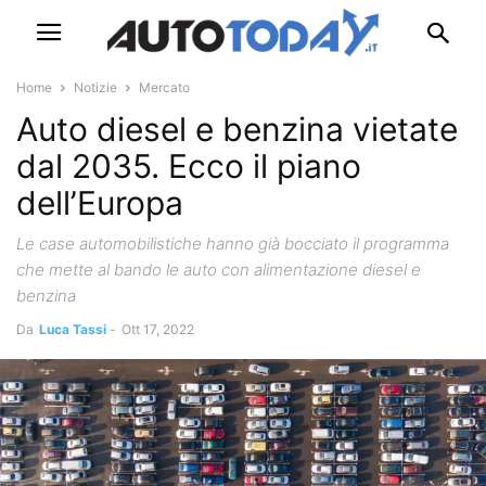
Home
Notizie
Mercato
Auto diesel e benzina vietate
dal 2035. Ecco il piano
dell’Europa
Le case automobilistiche hanno già bocciato il programma
che mette al bando le auto con alimentazione diesel e
benzina
Da
Luca Tassi
-
Ott 17, 2022