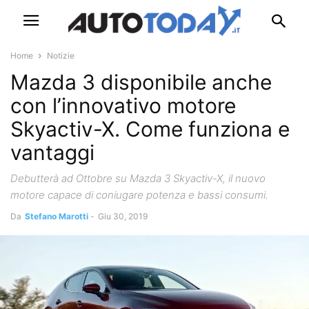
Home
Notizie
Mazda 3 disponibile anche
con l’innovativo motore
Skyactiv-X. Come funziona e
vantaggi
Debutterà ad Ottobre su Mazda 3 Skyactiv-X, il nuovo
motore capace di coniugare potenza e bassi consumi.
Da
Stefano Marotti
-
Giu 30, 2019