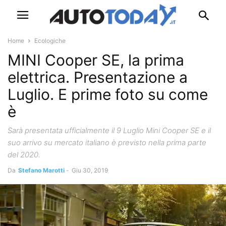
Home
Ecologiche
MINI Cooper SE, la prima
elettrica. Presentazione a
Luglio. E prime foto su come
è
Sarà presentata ufficialmente il 9 Luglio Mini Cooper SE e il
suo arrivo su mercato italiano è previsto nella prima parte
del 2020.
Da
Stefano Marotti
-
Giu 30, 2019