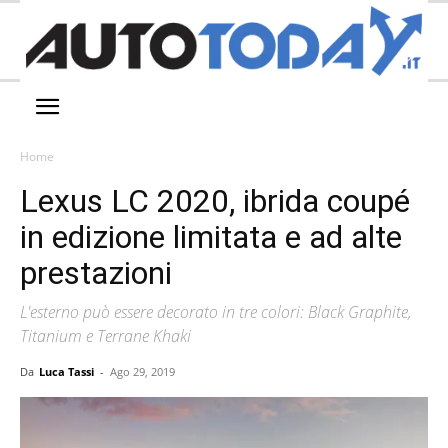
Home
Lexus LC 2020, ibrida coupé
in edizione limitata e ad alte
prestazioni
L'esterno può essere decorato in tre colori: Black Graphite,
Titanium e Terrane Khaki
Da
Luca Tassi
-
Ago 29, 2019