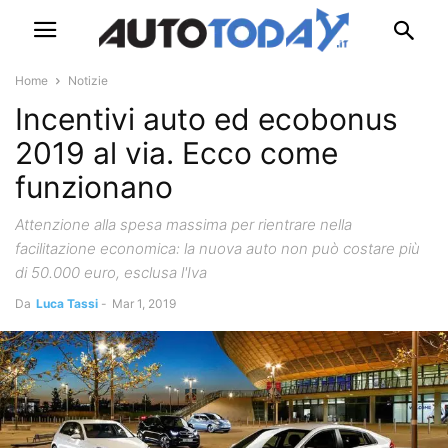
Home
Notizie
Incentivi auto ed ecobonus
2019 al via. Ecco come
funzionano
Attenzione alla spesa massima per rientrare nella
facilitazione economica: la nuova auto non può costare più
di 50.000 euro, esclusa l'Iva
Da
Luca Tassi
-
Mar 1, 2019