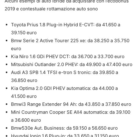
Alcuni esempi di auto ibride da acquistare con l’ecobonus
2019 e contestuale rottamazione auto sono
Toyota Prius 1.8 Plug-in Hybrid E-CVT: da 41.650 a
39.150 euro
Bmw Serie 2 Active Tourer 225 xe: da 38.250 a 35.750
euro
Kia Niro 1.6 GDi PHEV DCT: da 36.700 a 33.700 euro
Mitsubishi Outlander 2.0 PHEV: da 49.900 a 47.400 euro
Audi A3 SPB 1.4 TFSI e-tron S tronic: da 39.850 a
36.850 euro
Kia Optima 2.0 GDI PHEV automatica: da 44.000 a
41.500 euro
Bmwi3 Range Extender 94 Ah: da 43.850 a 37.850 euro
Mini Countryman Cooper SE All4 automatica: da 39.100
a 36.600 euro
Bmw530e Aut. Business: da 59.150 a 56.650 euro
Hyundai Ioniq 1.6 Plug-in: da 33.650 a 31.150 euro