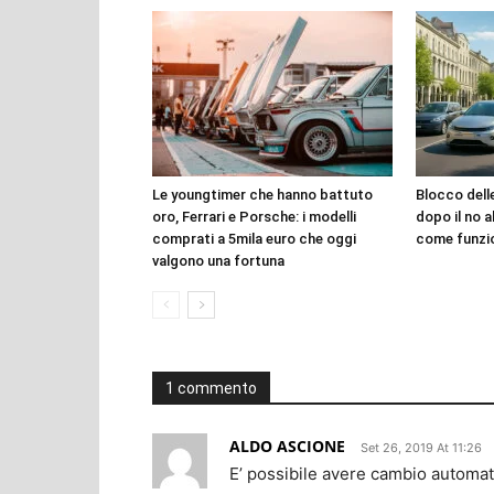
Le youngtimer che hanno battuto
Blocco dell
oro, Ferrari e Porsche: i modelli
dopo il no a
comprati a 5mila euro che oggi
come funzi
valgono una fortuna
1 commento
ALDO ASCIONE
Set 26, 2019 At 11:26
E’ possibile avere cambio automat