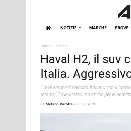
NOTIZIE
MARCHE
PROVE
Home
Notizie
Haval H2, il suv c
Italia. Aggressiv
Haval entra nel mercato italiano con il lancio
solo per il suo prezzo ma anche per le dotazi
Da
Stefano Marotti
-
Giu 21, 2019