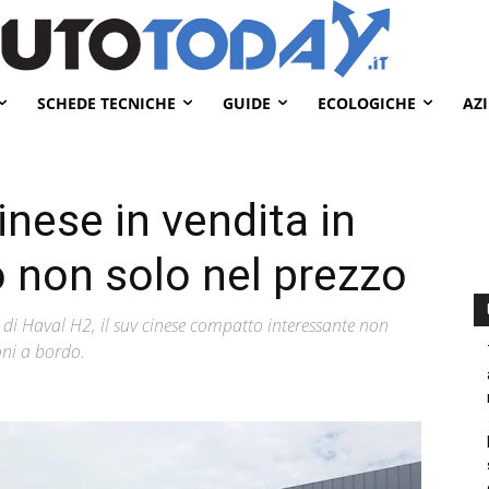
SCHEDE TECNICHE
GUIDE
ECOLOGICHE
AZ
inese in vendita in
o non solo nel prezzo
 di Haval H2, il suv cinese compatto interessante non
oni a bordo.