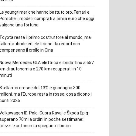
Le youngtimer che hanno battuto oro, Ferrari e
Porsche: i modelli comprati a 5mila euro che oggi
valgono una fortuna
Toyota resta il primo costruttore al mondo, ma
rallenta: ibride ed elettriche da record non
compensano il crollo in Cina
Nuova Mercedes GLA elettrica e ibrida: fino a 657
km di autonomia e 270 km recuperati in 10
minuti
Stellantis cresce del 13% e guadagna 300
milioni, ma l’Europa resta in rosso: cosa dicono i
conti 2026
Volkswagen ID. Polo, Cupra Raval e Škoda Epiq
superano 70mila ordini in poche settimane:
prezzi e autonomia spiegano il boom