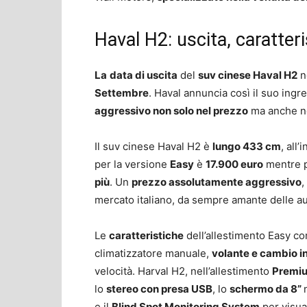
Haval H2: uscita, caratter
La
data di uscita
del
suv cinese Haval H2
ne
Settembre
. Haval annuncia così il suo ingr
aggressivo non solo nel prezzo
ma anche ne
Il suv cinese Haval H2 è
lungo 433 cm
, all
per la versione
Easy
è
17.900 euro
mentre p
più
. Un
prezzo assolutamente aggressivo
,
mercato italiano, da sempre amante delle a
Le
caratteristiche
dell’allestimento Easy co
climatizzatore manuale,
volante e cambio in
velocità. Harval H2, nell’allestimento
Premiu
lo
stereo con presa USB
, lo
schermo da 8”
e il
Blind Spot Monitoring System
per visual