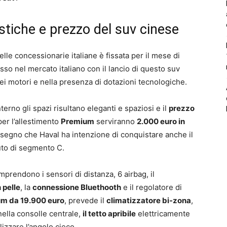
istiche e prezzo del suv cinese
lle concessionarie italiane è fissata per il mese di
esso nel mercato italiano con il lancio di questo suv
i motori e nella presenza di dotazioni tecnologiche.
’interno gli spazi risultano eleganti e spaziosi e il
prezzo
er l’allestimento
Premium
serviranno
2.000 euro in
 segno che Haval ha intenzione di conquistare anche il
uto di segmento C.
mprendono i sensori di distanza, 6 airbag, il
 pelle
, la
connessione Bluethooth
e il regolatore di
m da 19.900 euro
, prevede il
climatizzatore bi-zona
,
nella consolle centrale,
il tetto apribile
elettricamente
izzare l’angolo cieco.