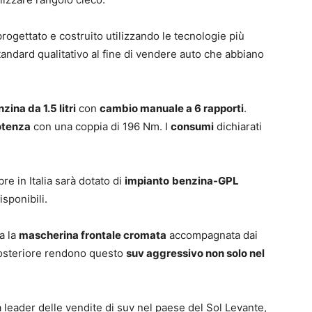
rogettato e costruito utilizzando le tecnologie più
andard qualitativo al fine di vendere auto che abbiano
nzina da 1.5 litri
con
cambio manuale a 6 rapporti
.
potenza
con una coppia di 196 Nm. I
consumi
dichiarati
e in Italia sarà dotato di
impianto
benzina-GPL
sponibili.
a la
mascherina frontale cromata
accompagnata dai
posteriore rendono questo
suv aggressivo non solo nel
à leader delle vendite di suv nel paese del Sol Levante,