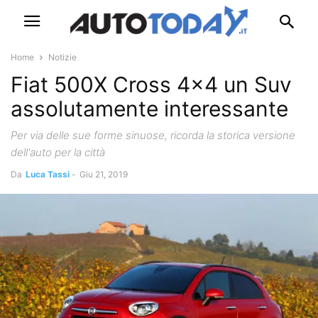
Home
Notizie
Fiat 500X Cross 4×4 un Suv
assolutamente interessante
Per via delle sue forme sinuose, ricorda la storica versione
dell'auto per la città
Da
Luca Tassi
-
Giu 21, 2019